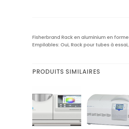
Fisherbrand Rack en aluminium en forme de
Empilables: Oui, Rack pour tubes à essai
PRODUITS SIMILAIRES
Ajouter
Ajouter
Ajoute
à la liste
à la liste
à la lis
d’envies
d’envies
d’envi