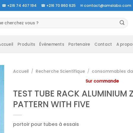
☎
+216 74 407 194 ☎
+216 70 860 625 ✉
contact@amslabo.com
herche
 :
Accueil
Produits
Événements
Partenaire
Contact
A propo
Accueil
/
Recherche Scientifique
/
consommables da 
Sur commande
TEST TUBE RACK ALUMINIUM 
PATTERN WITH FIVE
portoir pour tubes à essais