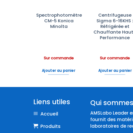
chine
Spectrophotomètre
Centrifugeuse
trofilage
CM-5 Konica
Sigma 6-16KHS 
venso
Minolta
Réfrigérée et
nner Plus
Chauffante Hau
Performance
ommande
Sur commande
Sur commande
 au panier
Ajouter au panier
Ajouter au panier
Liens utiles
Qui sommes
AMSLabo Leader en
Accueil
fournit des matéri
Produits
laboratoires de re