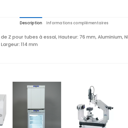
Description
Informations complémentaires
 Z pour tubes à essai, Hauteur: 76 mm, Aluminium, Nbre
, Largeur: 114 mm
r
Ajouter
Ajouter
te
à la liste
à la liste
es
d’envies
d’envies