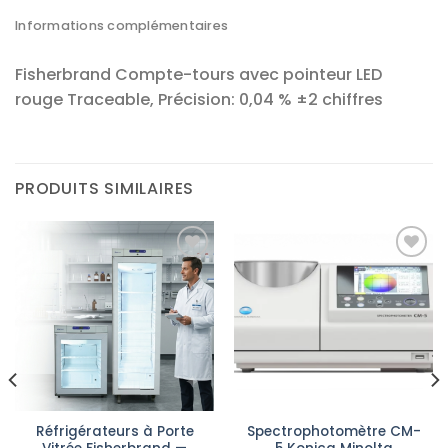
Informations complémentaires
Fisherbrand Compte-tours avec pointeur LED
rouge Traceable, Précision: 0,04 % ±2 chiffres
PRODUITS SIMILAIRES
Ajouter
Ajouter
à la liste
à la liste
d’envies
d’envies
Réfrigérateurs à Porte
Spectrophotomètre CM-