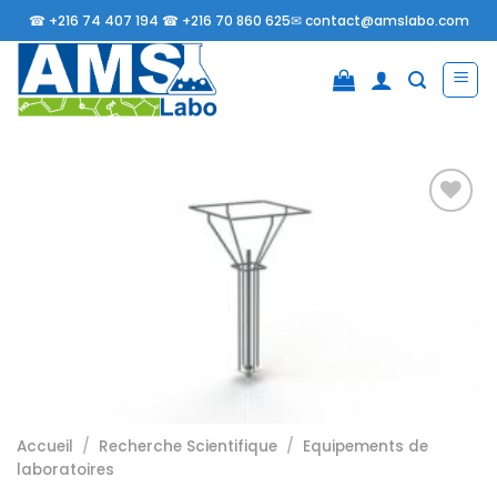
Passer
☎
+216 74 407 194 ☎
+216 70 860 625✉
contact@amslabo.com
au
contenu
Ajouter
à la
liste
d’envies
Accueil
/
Recherche Scientifique
/
Equipements de
laboratoires