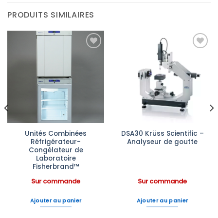
PRODUITS SIMILAIRES
Ajouter
Ajouter
à la liste
à la liste
d’envies
d’envies
Unités Combinées
DSA30 Krüss Scientific –
Réfrigérateur-
Analyseur de goutte
Congélateur de
Laboratoire
Fisherbrand™
Sur commande
Sur commande
Ajouter au panier
Ajouter au panier