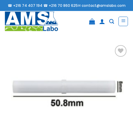
Passer
☎
+216 74 407 194 ☎
+216 70 860 625✉
contact@amslabo.com
au
contenu
Ajouter
à la
liste
d’envies