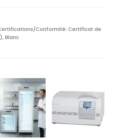
ertifications/Conformité: Certificat de
), Blanc
Ajouter
Ajouter
à la liste
à la liste
d’envies
d’envies