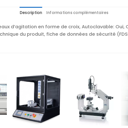
Description
Informations complémentaires
aux d’agitation en forme de croix, Autoclavable: Oui, C
echnique du produit, fiche de données de sécurité (FDS
r
Ajouter
Ajouter
te
à la liste
à la liste
es
d’envies
d’envies