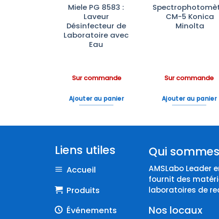
rateurs de
Miele PG 8583 :
Spectrophotomèt
atoire à
Laveur
CM-5 Konica
 Opaque
Désinfecteur de
Minolta
rbrand™—
Laboratoire avec
ection
Eau
ineuse
ommande
Sur commande
Sur commande
 au panier
Ajouter au panier
Ajouter au panier
Liens utiles
Qui sommes
AMSLabo Leader en
Accueil
fournit des matéri
Produits
laboratoires de re
Nos locaux
Événements