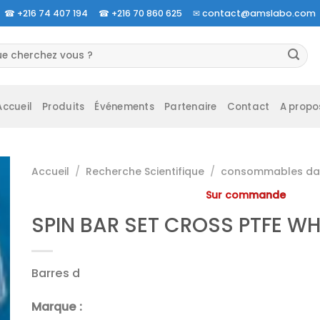
☎
+216 74 407 194 ☎
+216 70 860 625 ✉
contact@amslabo.com
herche
 :
Accueil
Produits
Événements
Partenaire
Contact
A propo
Accueil
/
Recherche Scientifique
/
consommables da 
Sur commande
SPIN BAR SET CROSS PTFE WH
Barres d
Marque :