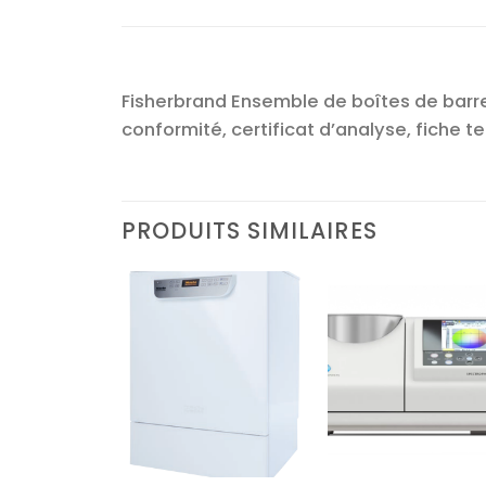
Fisherbrand Ensemble de boîtes de barre
conformité, certificat d’analyse, fiche t
PRODUITS SIMILAIRES
Ajouter
Ajouter
Ajoute
à la liste
à la liste
à la lis
d’envies
d’envies
d’envi