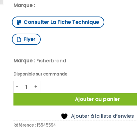
Marque :
Consulter La Fiche Technique
Flyer
Marque :
Fisherbrand
Disponible sur commande
quantité de Spin bar magnetic stir bar, PTFE coated
Ajouter au panier
Ajouter à la liste d’envies
Référence :
15545594