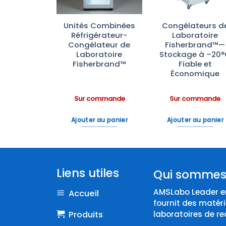
photomètre
Unités Combinées
Congélateurs d
 Konica
Réfrigérateur-
Laboratoire
nolta
Congélateur de
Fisherbrand™—
Laboratoire
Stockage à –20
Fisherbrand™
Fiable et
Économique
ommande
Sur commande
Sur commande
 au panier
Ajouter au panier
Ajouter au panier
Liens utiles
Qui sommes
AMSLabo Leader en
Accueil
fournit des matéri
Produits
laboratoires de re