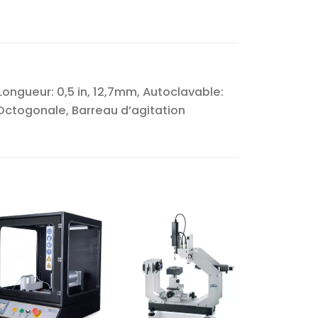
Longueur: 0,5 in, 12,7mm, Autoclavable:
 Octogonale, Barreau d’agitation
Ajouter
Ajouter
à la liste
à la liste
d’envies
d’envies