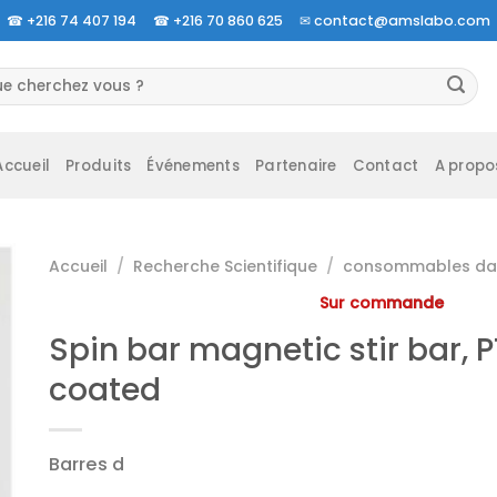
☎
+216 74 407 194 ☎
+216 70 860 625 ✉
contact@amslabo.com
herche
 :
Accueil
Produits
Événements
Partenaire
Contact
A propo
Accueil
/
Recherche Scientifique
/
consommables da 
Sur commande
Spin bar magnetic stir bar, P
coated
Barres d