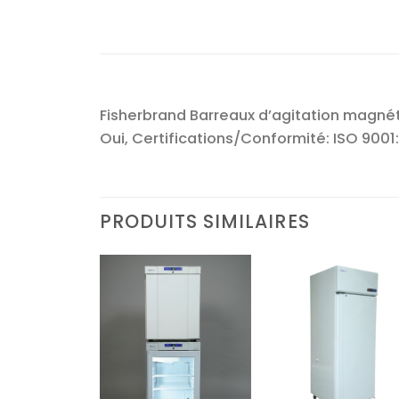
Fisherbrand Barreaux d’agitation magnét
Oui, Certifications/Conformité: ISO 900
PRODUITS SIMILAIRES
Ajouter
Ajouter
Ajoute
à la liste
à la liste
à la lis
d’envies
d’envies
d’envi