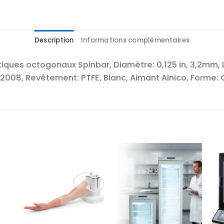
Description
Informations complémentaires
iques octogonaux Spinbar, Diamètre: 0,125 in, 3,2mm, 
1:2008, Revêtement: PTFE, Blanc, Aimant Alnico, Forme:
r
Ajouter
Ajouter
te
à la liste
à la liste
es
d’envies
d’envies