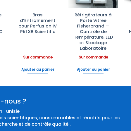
e
Bras
Réfrigérateurs à
d’Entraînement
Porte Vitrée
pour Perfusion IV
Fisherbrand —
°C
P51 3B Scientific
Contrôle de
Température, LED
et Stockage
Laboratoire
Sur commande
Sur commande
Ajouter au panier
Ajouter au panier
-nous ?
 Tunisie
els scientifiques, consommables et réactifs pour les
cherche et de contrôle qualité .