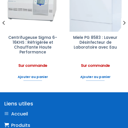
Ajouter
Ajouter
à la liste
à la liste
d’envies
d’envies
Centrifugeuse Sigma 6-
Miele PG 8583 : Laveur
16KHS : Réfrigérée et
Désinfecteur de
Chauffante Haute
Laboratoire avec Eau
Performance
Sur commande
Sur commande
Ajouter au panier
Ajouter au panier
Liens utiles
Accueil
Produits