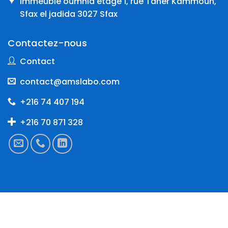
Immeuble oumnia étage 1, rue Taher Kammoun,
Sfax el jadida 3027 Sfax
Contactez-nous
Contact
contact@amslabo.com
+216 74 407 194
+216 70 871 328