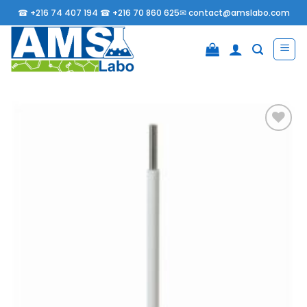
Passer
☎
+216 74 407 194 ☎
+216 70 860 625✉
contact@amslabo.com
au
contenu
Ajouter
à la
liste
d’envies