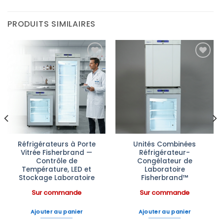
PRODUITS SIMILAIRES
Ajouter
Ajouter
à la liste
à la liste
d’envies
d’envies
Réfrigérateurs à Porte
Unités Combinées
Vitrée Fisherbrand —
Réfrigérateur-
Contrôle de
Congélateur de
Température, LED et
Laboratoire
Stockage Laboratoire
Fisherbrand™
Sur commande
Sur commande
Ajouter au panier
Ajouter au panier