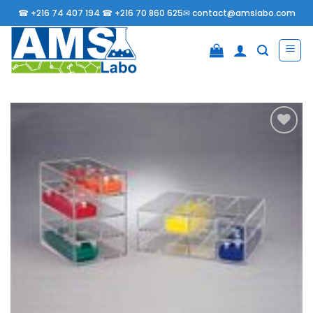
Passer
☎
+216 74 407 194 ☎
+216 70 860 625✉
contact@amslabo.com
au
contenu
Ajouter
à la
liste
d’envies