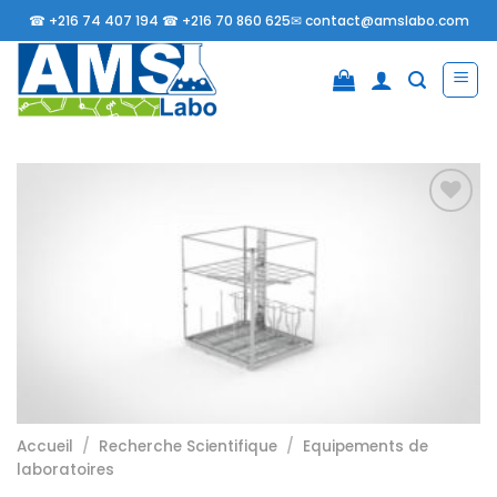
Passer
☎
+216 74 407 194 ☎
+216 70 860 625✉
contact@amslabo.com
au
contenu
Ajouter
à la
liste
d’envies
Accueil
/
Recherche Scientifique
/
Equipements de
laboratoires