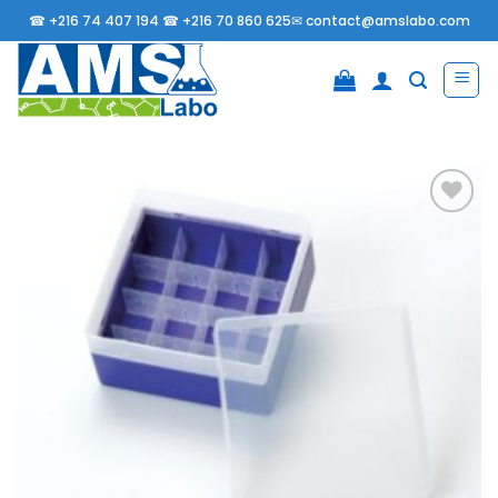
Passer
☎
+216 74 407 194 ☎
+216 70 860 625✉
contact@amslabo.com
au
contenu
Ajouter
à la
liste
d’envies