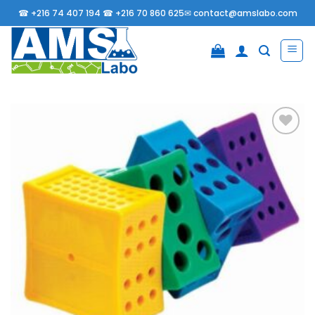
Passer
☎
+216 74 407 194 ☎
+216 70 860 625✉
contact@amslabo.com
au
contenu
Ajouter
à la
liste
d’envies