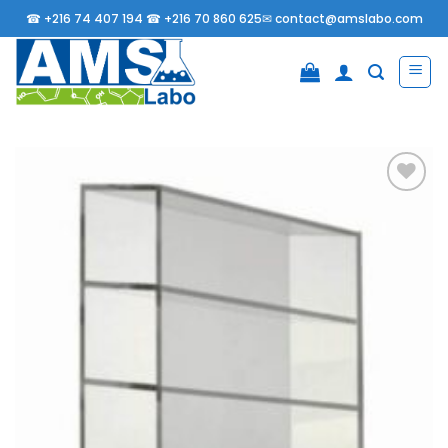
Passer
☎
+216 74 407 194 ☎
+216 70 860 625✉
contact@amslabo.com
au
contenu
Ajouter
à la
liste
d’envies