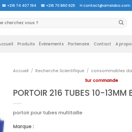
☎
+216 74 407 194 ☎
+216 70 860 625 ✉
contact@amslabo.com
herche
 :
Accueil
Produits
Événements
Partenaire
Contact
A propo
Accueil
/
Recherche Scientifique
/
consommables da 
Sur commande
PORTOIR 216 TUBES 10-13MM 
portoir pour tubes multitaille
Marque :