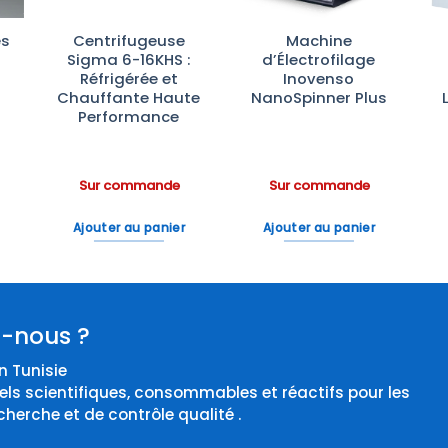
es
Centrifugeuse
Machine
Sigma 6-16KHS :
d’Électrofilage
e
Réfrigérée et
Inovenso
Chauffante Haute
NanoSpinner Plus
Performance
Sur commande
Sur commande
Ajouter au panier
Ajouter au panier
-nous ?
 Tunisie
els scientifiques, consommables et réactifs pour les
cherche et de contrôle qualité .