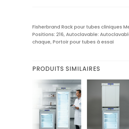
Fisherbrand Rack pour tubes cliniques Meg
Positions: 216, Autoclavable: Autoclavabl
chaque, Portoir pour tubes à essai
PRODUITS SIMILAIRES
Ajouter
Ajouter
Ajoute
à la liste
à la liste
à la lis
d’envies
d’envies
d’envi