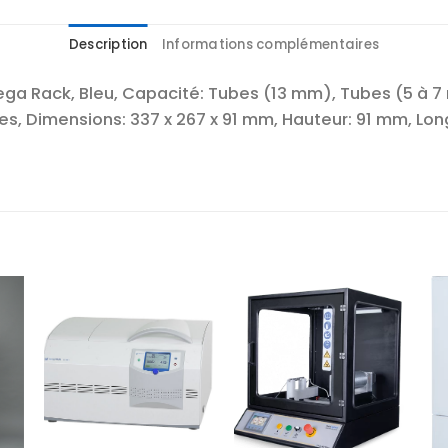
Description
Informations complémentaires
a Rack, Bleu, Capacité: Tubes (13 mm), Tubes (5 à 7 
es, Dimensions: 337 x 267 x 91 mm, Hauteur: 91 mm, Long
r
Ajouter
Ajouter
te
à la liste
à la liste
es
d’envies
d’envies