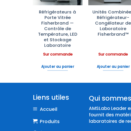
ras
Réfrigérateurs à
Unités Combiné
aînement
Porte Vitrée
Réfrigérateur-
rfusion IV
Fisherbrand —
Congélateur d
Scientific
Contrôle de
Laboratoire
Température, LED
Fisherbrand™
et Stockage
Laboratoire
ommande
Sur commande
Sur commande
 au panier
Ajouter au panier
Ajouter au panier
Liens utiles
Qui sommes
AMSLabo Leader en
Accueil
fournit des matéri
Produits
laboratoires de re