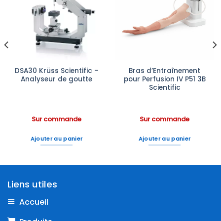
Ajouter
Ajouter
à la liste
à la liste
d’envies
d’envies
DSA30 Krüss Scientific –
Bras d’Entraînement
Analyseur de goutte
pour Perfusion IV P51 3B
Scientific
Sur commande
Sur commande
Ajouter au panier
Ajouter au panier
Liens utiles
Accueil