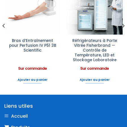
Ajouter
Ajouter
à la liste
à la liste
d’envies
d’envies
Bras d’Entraînement
Réfrigérateurs à Porte
pour Perfusion IV P51 3B
Vitrée Fisherbrand —
Scientific
Contrôle de
Température, LED et
Stockage Laboratoire
Sur commande
Sur commande
Ajouter au panier
Ajouter au panier
Liens utiles
Accueil