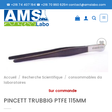
Passer
☎
+216 74 407 194 ☎
+216 70 860 625✉
contact@amslabo.com
au
contenu
Ajouter
à la
liste
d’envies
Accueil
/
Recherche Scientifique
/
consommables da
laboratoires
Sur commande
PINCETT TRUBBIG PTFE 115MM