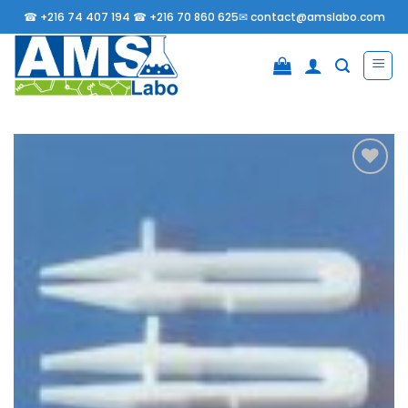
Passer
☎
+216 74 407 194 ☎
+216 70 860 625✉
contact@amslabo.com
au
contenu
Ajouter
à la
liste
d’envies