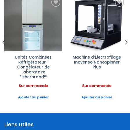
Ajouter
Ajouter
à la liste
à la liste
d’envies
d’envies
Unités Combinées
Machine d’Électrofilage
Réfrigérateur-
Inovenso NanoSpinner
Congélateur de
Plus
Laboratoire
Fisherbrand™
Sur commande
Sur commande
Ajouter au panier
Ajouter au panier
Liens utiles