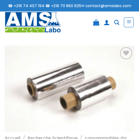
Passer
☎
+216 74 407 194 ☎
+216 70 860 625✉
contact@amslabo.com
au
contenu
Ajouter
à la
liste
d’envies
Accueil
/
Recherche Scientifique
/
consommables da