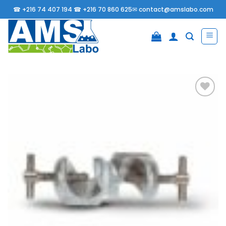
Passer
☎
+216 74 407 194 ☎
+216 70 860 625✉
contact@amslabo.com
au
contenu
Ajouter
à la
liste
d’envies