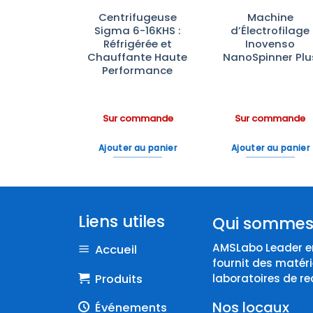
rateurs à
Centrifugeuse
Machine
 Vitrée
Sigma 6-16KHS :
d’Électrofilage
rbrand —
Réfrigérée et
Inovenso
rôle de
Chauffante Haute
NanoSpinner Plu
ture, LED
Performance
tockage
ratoire
ommande
Sur commande
Sur commande
 au panier
Ajouter au panier
Ajouter au panier
Liens utiles
Qui sommes
AMSLabo Leader en
Accueil
fournit des matéri
Produits
laboratoires de re
Nos locaux
Événements