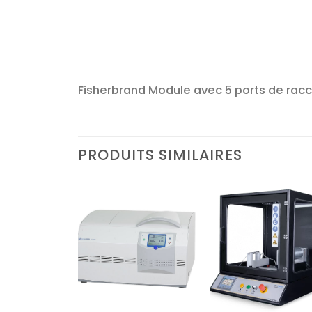
Fisherbrand Module avec 5 ports de ra
PRODUITS SIMILAIRES
Ajouter
Ajouter
Ajoute
à la liste
à la liste
à la lis
d’envies
d’envies
d’envi