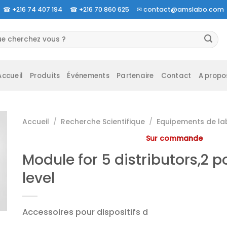
☎
+216 74 407 194 ☎
+216 70 860 625 ✉
contact@amslabo.com
herche
 :
Accueil
Produits
Événements
Partenaire
Contact
A propo
Accueil
/
Recherche Scientifique
/
Equipements de la
Sur commande
Module for 5 distributors,2 p
level
Accessoires pour dispositifs d