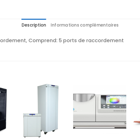
Description
Informations complémentaires
ccordement, Comprend: 5 ports de raccordement
r
Ajouter
Ajouter
te
à la liste
à la liste
es
d’envies
d’envies