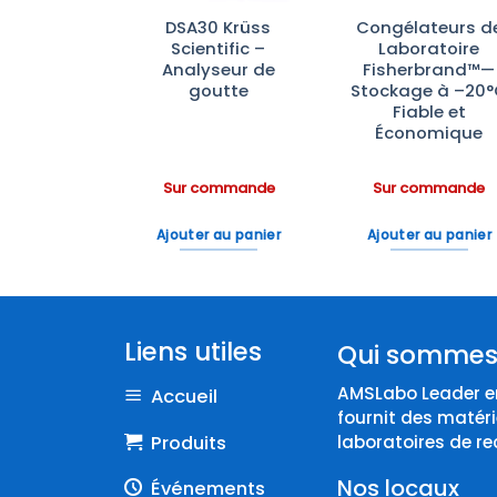
ifugeuse
DSA30 Krüss
Congélateurs d
6-16KHS :
Scientific –
Laboratoire
gérée et
Analyseur de
Fisherbrand™—
nte Haute
goutte
Stockage à –20
ormance
Fiable et
Économique
ommande
Sur commande
Sur commande
 au panier
Ajouter au panier
Ajouter au panier
Liens utiles
Qui sommes
AMSLabo Leader en
Accueil
fournit des matéri
Produits
laboratoires de re
Nos locaux
Événements