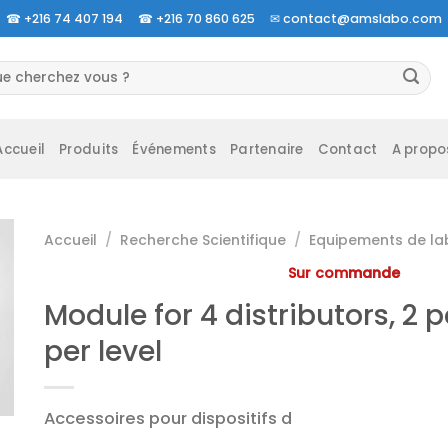
☎
+216 74 407 194 ☎
+216 70 860 625 ✉
contact@amslabo.com
herche
 :
Accueil
Produits
Événements
Partenaire
Contact
A propo
Accueil
/
Recherche Scientifique
/
Equipements de la
Sur commande
Module for 4 distributors, 2 
per level
Accessoires pour dispositifs d