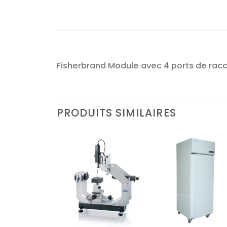
Fisherbrand Module avec 4 ports de ra
PRODUITS SIMILAIRES
Ajouter
Ajouter
Ajoute
à la liste
à la liste
à la lis
d’envies
d’envies
d’envi