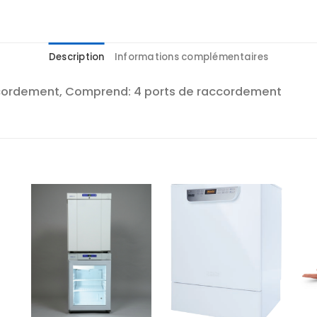
Description
Informations complémentaires
ccordement, Comprend: 4 ports de raccordement
r
Ajouter
Ajouter
te
à la liste
à la liste
es
d’envies
d’envies