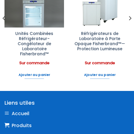
à la liste
à la liste
d’envies
d’envies
Unités Combinées
Réfrigérateurs de
Réfrigérateur-
Laboratoire à Porte
Congélateur de
Opaque Fisherbrand™—
Laboratoire
Protection Lumineuse
Fisherbrand™
Sur commande
Sur commande
Ajouter au panier
Ajouter au panier
Liens utiles
Accueil
Produits