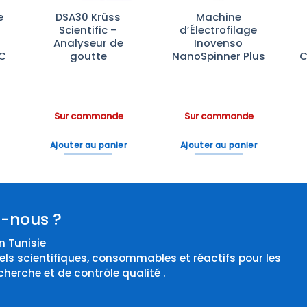
e
DSA30 Krüss
Machine
Scientific –
d’Électrofilage
Analyseur de
Inovenso
°C
goutte
NanoSpinner Plus
C
Sur commande
Sur commande
Ajouter au panier
Ajouter au panier
-nous ?
 Tunisie
els scientifiques, consommables et réactifs pour les
cherche et de contrôle qualité .