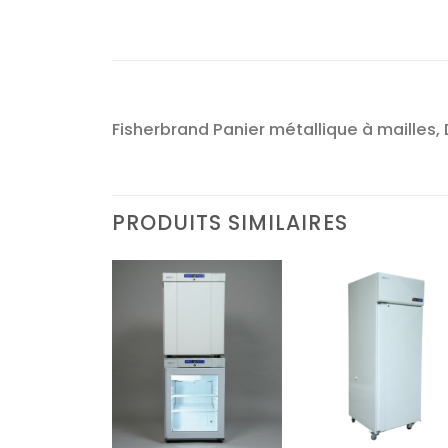
Fisherbrand Panier métallique à mailles, 
PRODUITS SIMILAIRES
Ajouter
Ajouter
Ajoute
à la liste
à la liste
à la lis
d’envies
d’envies
d’envi