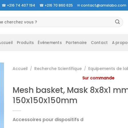
☎
+216 74 407 194 ☎
+216 70 860 625 ✉
contact@amslabo.com
herche
 :
Accueil
Produits
Événements
Partenaire
Contact
A propo
Accueil
/
Recherche Scientifique
/
Equipements de la
Sur commande
Mesh basket, Mask 8x8x1 mm
150x150x150mm
Accessoires pour dispositifs d