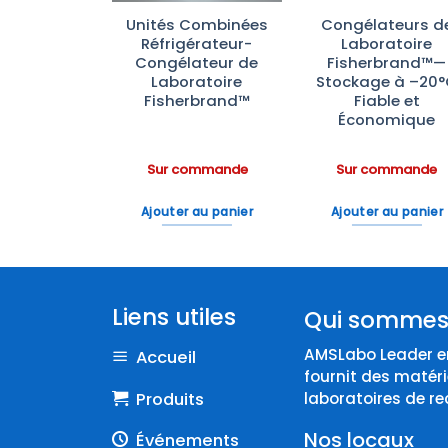
PG 8583 :
Unités Combinées
Congélateurs d
veur
Réfrigérateur-
Laboratoire
ecteur de
Congélateur de
Fisherbrand™—
oire avec
Laboratoire
Stockage à –20
Eau
Fisherbrand™
Fiable et
Économique
ommande
Sur commande
Sur commande
 au panier
Ajouter au panier
Ajouter au panier
Liens utiles
Qui sommes
AMSLabo Leader en
Accueil
fournit des matéri
Produits
laboratoires de re
Nos locaux
Événements