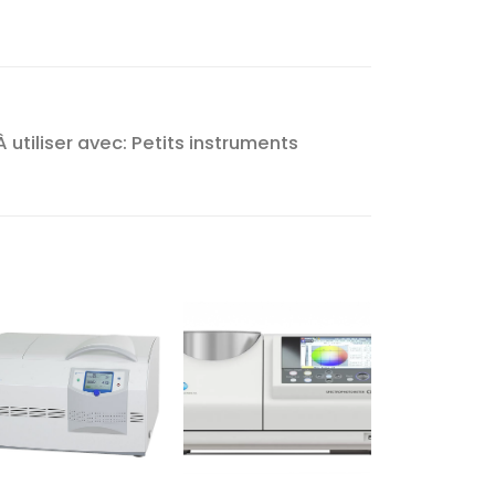
̀ utiliser avec: Petits instruments
Ajouter
Ajouter
à la liste
à la liste
d’envies
d’envies