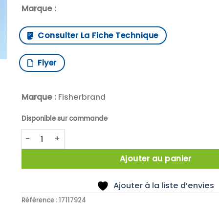
Marque :
Consulter La Fiche Technique
Flyer
Marque :
Fisherbrand
Disponible sur commande
quantité de Mesh basket, Mask 8x8x1 mm, (WxDxH)
Ajouter au panier
Ajouter à la liste d’envies
Référence :
17117924