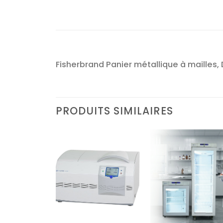
Fisherbrand Panier métallique à mailles, 
PRODUITS SIMILAIRES
Ajouter
Ajouter
Ajoute
à la liste
à la liste
à la lis
d’envies
d’envies
d’envi