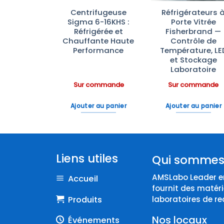
ateurs de
Centrifugeuse
Réfrigérateurs 
ratoire
Sigma 6-16KHS :
Porte Vitrée
rbrand™—
Réfrigérée et
Fisherbrand —
e à –20°C
Chauffante Haute
Contrôle de
ble et
Performance
Température, LE
omique
et Stockage
Laboratoire
ommande
Sur commande
Sur commande
 au panier
Ajouter au panier
Ajouter au panier
Liens utiles
Qui sommes
AMSLabo Leader en
Accueil
fournit des matéri
Produits
laboratoires de re
Nos locaux
Événements