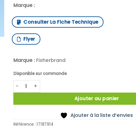
Marque :
Consulter La Fiche Technique
Flyer
Marque :
Fisherbrand
Disponible sur commande
quantité de Mesh basket, Mask 8x8x1 mm, (WxDxH)
Ajouter au panier
Ajouter à la liste d’envies
Référence :
17187914