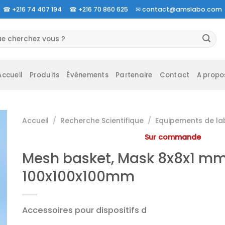
☎
+216 74 407 194 ☎
+216 70 860 625 ✉
contact@amslabo.com
herche
 :
Accueil
Produits
Événements
Partenaire
Contact
A propo
Accueil
/
Recherche Scientifique
/
Equipements de la
Sur commande
Mesh basket, Mask 8x8x1 mm
100x100x100mm
Accessoires pour dispositifs d