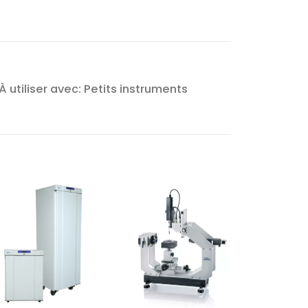
À utiliser avec: Petits instruments
Ajouter
Ajouter
à la liste
à la liste
d’envies
d’envies