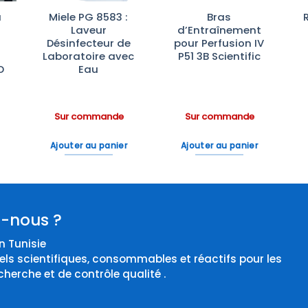
à
Miele PG 8583 :
Bras
Laveur
d’Entraînement
Désinfecteur de
pour Perfusion IV
Laboratoire avec
P51 3B Scientific
D
Eau
Sur commande
Sur commande
Ajouter au panier
Ajouter au panier
-nous ?
 Tunisie
els scientifiques, consommables et réactifs pour les
cherche et de contrôle qualité .