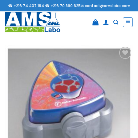
Passer
☎
+216 74 407 194 ☎
+216 70 860 625✉
contact@amslabo.com
au
contenu
Ajouter
à la
liste
d’envies