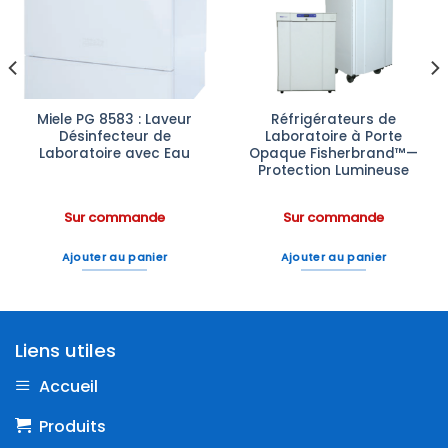
à la liste
à la liste
d’envies
d’envies
Miele PG 8583 : Laveur
Réfrigérateurs de
Désinfecteur de
Laboratoire à Porte
Laboratoire avec Eau
Opaque Fisherbrand™—
Protection Lumineuse
Sur commande
Sur commande
Ajouter au panier
Ajouter au panier
Liens utiles
Accueil
Produits