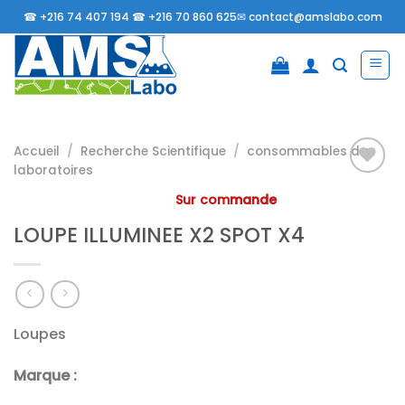
Passer
☎
+216 74 407 194 ☎
+216 70 860 625✉
contact@amslabo.com
au
contenu
Accueil
/
Recherche Scientifique
/
consommables da
laboratoires
Sur commande
Ajouter
LOUPE ILLUMINEE X2 SPOT X4
à la
liste
d’envies
Loupes
Marque :