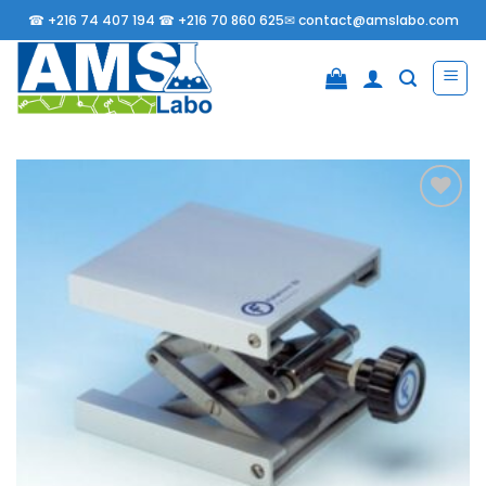
Passer
☎
+216 74 407 194 ☎
+216 70 860 625✉
contact@amslabo.com
au
contenu
Ajouter
à la
liste
d’envies