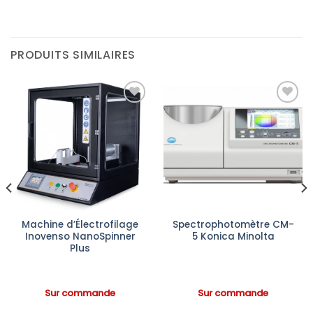
PRODUITS SIMILAIRES
Ajouter
Ajouter
à la liste
à la liste
d’envies
d’envies
Machine d’Électrofilage
Spectrophotomètre CM-
Inovenso NanoSpinner
5 Konica Minolta
Plus
Sur commande
Sur commande