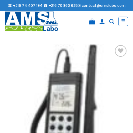
Passer
☎
+216 74 407 194 ☎
+216 70 860 625✉
contact@amslabo.com
au
contenu
Ajouter
à la
liste
d’envies