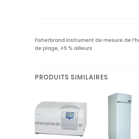
Fisherbrand Instrument de mesure de l’hum
de plage, ±5 % ailleurs
PRODUITS SIMILAIRES
Ajouter
Ajouter
Ajoute
à la liste
à la liste
à la lis
d’envies
d’envies
d’envi