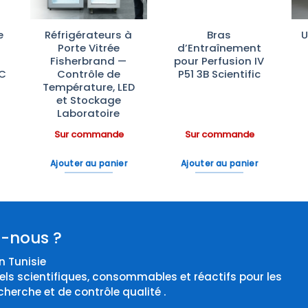
e
Réfrigérateurs à
Bras
U
Porte Vitrée
d’Entraînement
Fisherbrand —
pour Perfusion IV
°C
Contrôle de
P51 3B Scientific
Température, LED
et Stockage
Laboratoire
Sur commande
Sur commande
Ajouter au panier
Ajouter au panier
-nous ?
 Tunisie
els scientifiques, consommables et réactifs pour les
cherche et de contrôle qualité .