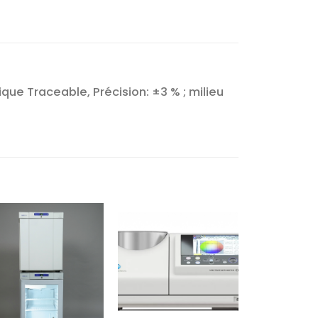
que Traceable, Précision: ±3 % ; milieu
Ajouter
Ajouter
à la liste
à la liste
d’envies
d’envies