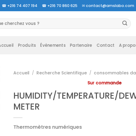
☎
+216 74 407 194 ☎
+216 70 860 625 ✉
contact@amslabo.com
herche
 :
Accueil
Produits
Événements
Partenaire
Contact
A propo
Accueil
/
Recherche Scientifique
/
consommables da 
Sur commande
HUMIDITY/TEMPERATURE/DEW
METER
Thermomètres numériques