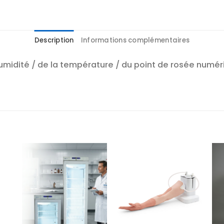
Description
Informations complémentaires
idité / de la température / du point de rosée numéri
r
Ajouter
Ajouter
te
à la liste
à la liste
es
d’envies
d’envies