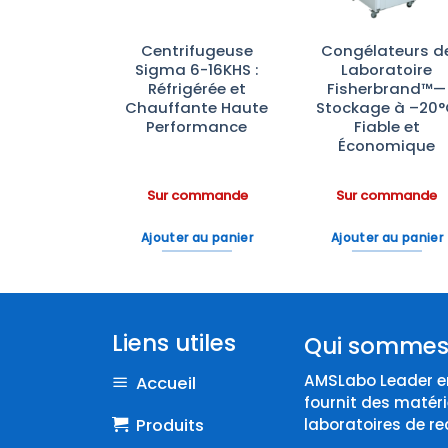
0 Krüss
Centrifugeuse
Congélateurs d
tific –
Sigma 6-16KHS :
Laboratoire
seur de
Réfrigérée et
Fisherbrand™—
utte
Chauffante Haute
Stockage à –20
Performance
Fiable et
Économique
ommande
Sur commande
Sur commande
 au panier
Ajouter au panier
Ajouter au panier
Liens utiles
Qui sommes
AMSLabo Leader en
Accueil
fournit des matéri
Produits
laboratoires de re