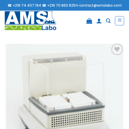
Passer
☎
+216 74 407 194 ☎
+216 70 860 625✉
contact@amslabo.com
au
contenu
Ajouter
à la
liste
d’envies