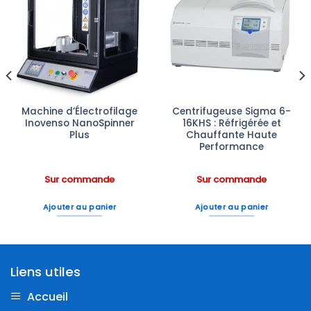
Ajouter
Ajouter
à la liste
à la liste
d’envies
d’envies
Machine d’Électrofilage
Centrifugeuse Sigma 6-
Inovenso NanoSpinner
16KHS : Réfrigérée et
Plus
Chauffante Haute
Performance
Sur commande
Sur commande
Ajouter au panier
Ajouter au panier
Liens utiles
Accueil