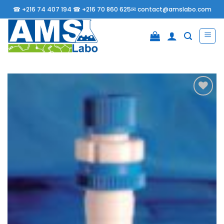
Passer
☎
+216 74 407 194 ☎
+216 70 860 625✉
contact@amslabo.com
au
contenu
Ajouter
à la
liste
d’envies