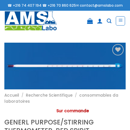
Passer
☎
+216 74 407 194 ☎
+216 70 860 625✉
contact@amslabo.com
au
contenu
Ajouter
à la
liste
d’envies
Accueil
/
Recherche Scientifique
/
consommables da
laboratoires
Sur commande
GENERL PURPOSE/STIRRING