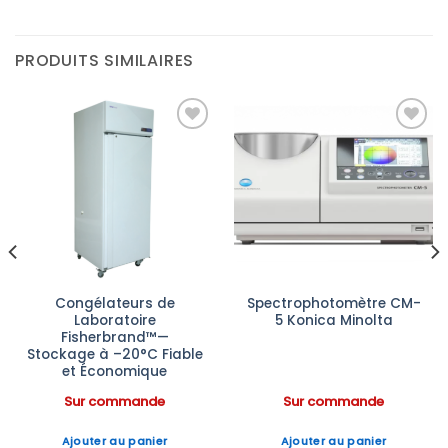
PRODUITS SIMILAIRES
Ajouter
Ajouter
à la liste
à la liste
d’envies
d’envies
Congélateurs de
Spectrophotomètre CM-
Laboratoire
5 Konica Minolta
Fisherbrand™—
Stockage à –20°C Fiable
et Économique
Sur commande
Sur commande
Ajouter au panier
Ajouter au panier