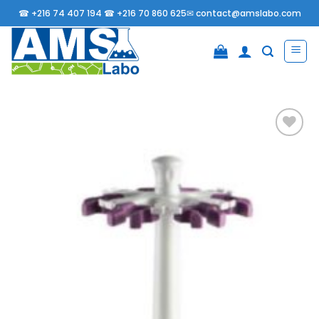
Passer
☎
+216 74 407 194 ☎
+216 70 860 625✉
contact@amslabo.com
au
contenu
Ajouter
à la
liste
d’envies