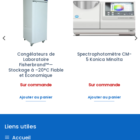
Ajouter
Ajouter
à la liste
à la liste
d’envies
d’envies
Congélateurs de
Spectrophotomètre CM-
Laboratoire
5 Konica Minolta
Fisherbrand™—
Stockage à –20°C Fiable
et Économique
Sur commande
Sur commande
Ajouter au panier
Ajouter au panier
Liens utiles
Accueil