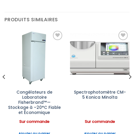
PRODUITS SIMILAIRES
Ajouter
Ajouter
à la liste
à la liste
d’envies
d’envies
Congélateurs de
Spectrophotomètre CM-
Laboratoire
5 Konica Minolta
Fisherbrand™—
Stockage à –20°C Fiable
et Économique
Sur commande
Sur commande
Ajouter au panier
Ajouter au panier