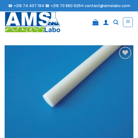
Passer
☎
+216 74 407 194 ☎
+216 70 860 625✉
contact@amslabo.com
au
contenu
Ajouter
à la
liste
d’envies