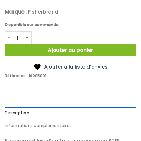
Marque :
Fisherbrand
Disponible sur commande
quantité de Fisherbrand PTFE Stirrer Shaft, Plain, Exposed 
Ajouter au panier
Ajouter à la liste d’envies
Référence :
16285891
Description
Informations complémentaires
Fisherbrand Axe d’agitateur ordinaire en PTFE,