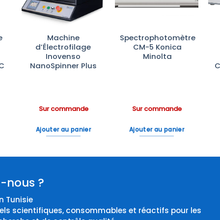
e
Machine
Spectrophotomètre
d’Électrofilage
CM-5 Konica
Inovenso
Minolta
°C
NanoSpinner Plus
C
Sur commande
Sur commande
Ajouter au panier
Ajouter au panier
-nous ?
 Tunisie
els scientifiques, consommables et réactifs pour les