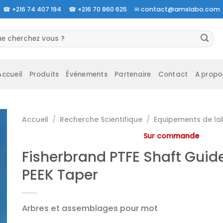
☎
+216 74 407 194 ☎
+216 70 860 625 ✉
contact@amslabo.com
herche
 :
Accueil
Produits
Événements
Partenaire
Contact
A propo
Accueil
/
Recherche Scientifique
/
Equipements de la
Sur commande
Fisherbrand PTFE Shaft Guide, 
PEEK Taper
Arbres et assemblages pour mot