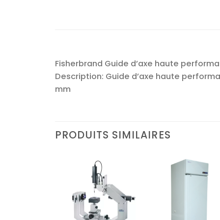
Fisherbrand Guide d’axe haute performan
Description: Guide d’axe haute performa
mm
PRODUITS SIMILAIRES
Ajouter
Ajouter
Ajoute
à la liste
à la liste
à la lis
d’envies
d’envies
d’envi