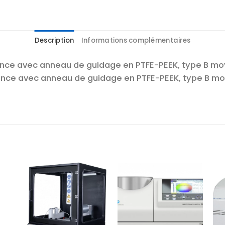
Description
Informations complémentaires
ce avec anneau de guidage en PTFE-PEEK, type B moyen
nce avec anneau de guidage en PTFE-PEEK, type B moye
r
Ajouter
Ajouter
te
à la liste
à la liste
es
d’envies
d’envies