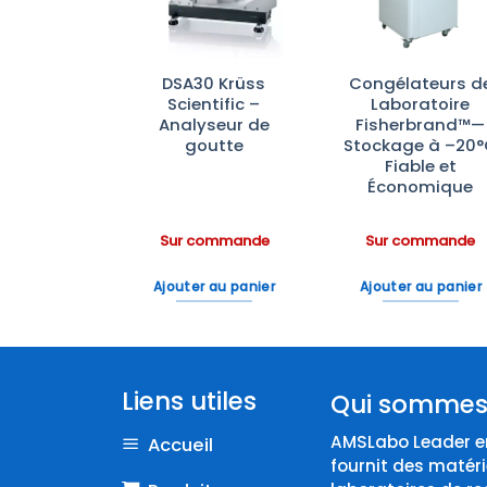
PG 8583 :
DSA30 Krüss
Congélateurs d
veur
Scientific –
Laboratoire
ecteur de
Analyseur de
Fisherbrand™—
oire avec
goutte
Stockage à –20
Eau
Fiable et
Économique
ommande
Sur commande
Sur commande
 au panier
Ajouter au panier
Ajouter au panier
Liens utiles
Qui sommes
AMSLabo Leader en
Accueil
fournit des matéri