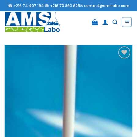
Passer
☎
+216 74 407 194 ☎
+216 70 860 625✉
contact@amslabo.com
au
contenu
Ajouter
à la
liste
d’envies