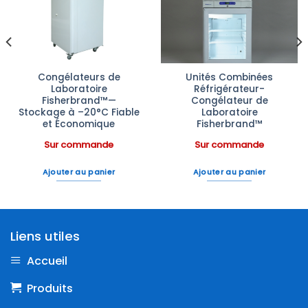
à la liste
à la liste
d’envies
d’envies
Congélateurs de
Unités Combinées
Laboratoire
Réfrigérateur-
Fisherbrand™—
Congélateur de
Stockage à –20°C Fiable
Laboratoire
et Économique
Fisherbrand™
Sur commande
Sur commande
Ajouter au panier
Ajouter au panier
Liens utiles
Accueil
Produits