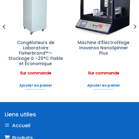
Ajouter
Ajouter
à la liste
à la liste
d’envies
d’envies
Congélateurs de
Machine d’Électrofilage
Laboratoire
Inovenso NanoSpinner
Fisherbrand™—
Plus
Stockage à –20°C Fiable
et Économique
Sur commande
Sur commande
Ajouter au panier
Ajouter au panier
Liens utiles
Accueil
Produits