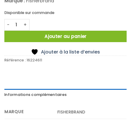
Marque :
Fisherbrand
Disponible sur commande
quantité de FB2 Pompe à palettes, Fisher, avec séparateu
Ajouter au panier
Ajouter à la liste d’envies
Référence :
16224611
Informations complémentaires
MARQUE
FISHERBRAND