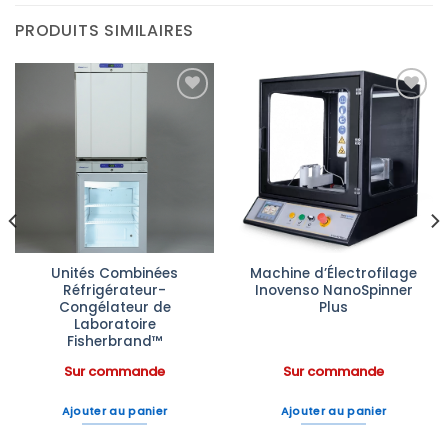
PRODUITS SIMILAIRES
Ajouter
Ajouter
à la liste
à la liste
d’envies
d’envies
Unités Combinées
Machine d’Électrofilage
Réfrigérateur-
Inovenso NanoSpinner
Congélateur de
Plus
Laboratoire
Fisherbrand™
Sur commande
Sur commande
Ajouter au panier
Ajouter au panier