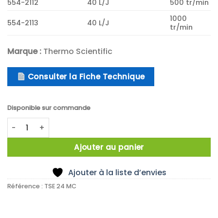
554-2112
40 L/J
500 tr/min
1000
554-2113
40 L/J
tr/min
Marque :
Thermo Scientific
Consulter la Fiche Technique
Disponible sur commande
quantité de Extrudeuse double vis TSE 24 MC
Ajouter au panier
Ajouter à la liste d’envies
Référence :
TSE 24 MC