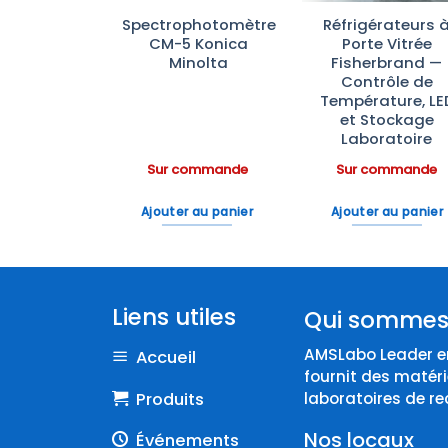
PG 8583 :
Spectrophotomètre
Réfrigérateurs 
veur
CM-5 Konica
Porte Vitrée
ecteur de
Minolta
Fisherbrand —
oire avec
Contrôle de
Eau
Température, LE
et Stockage
Laboratoire
ommande
Sur commande
Sur commande
 au panier
Ajouter au panier
Ajouter au panier
Liens utiles
Qui sommes
AMSLabo Leader en
Accueil
fournit des matéri
Produits
laboratoires de re
Nos locaux
Événements