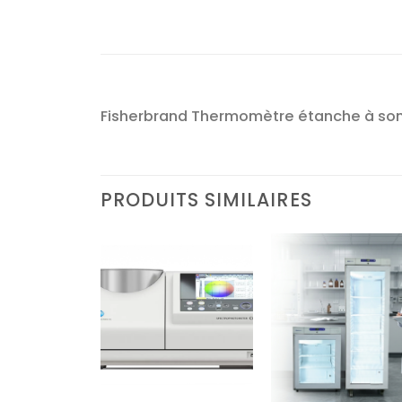
Fisherbrand Thermomètre étanche à son
PRODUITS SIMILAIRES
Ajouter
Ajouter
Ajoute
à la liste
à la liste
à la lis
d’envies
d’envies
d’envi