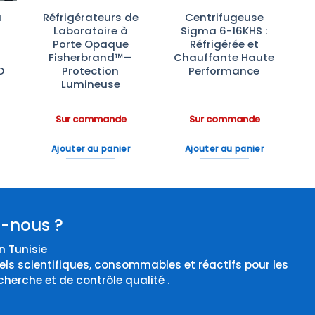
à
Réfrigérateurs de
Centrifugeuse
Laboratoire à
Sigma 6-16KHS :
Porte Opaque
Réfrigérée et
Fisherbrand™—
Chauffante Haute
D
Protection
Performance
Lumineuse
Sur commande
Sur commande
Ajouter au panier
Ajouter au panier
-nous ?
 Tunisie
els scientifiques, consommables et réactifs pour les
cherche et de contrôle qualité .