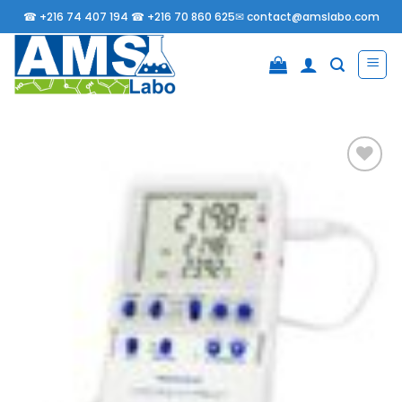
Passer
☎
+216 74 407 194 ☎
+216 70 860 625✉
contact@amslabo.com
au
contenu
Ajouter
à la
liste
d’envies