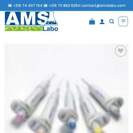
Passer
☎
+216 74 407 194 ☎
+216 70 860 625✉
contact@amslabo.com
au
contenu
Ajouter
à la
liste
d’envies