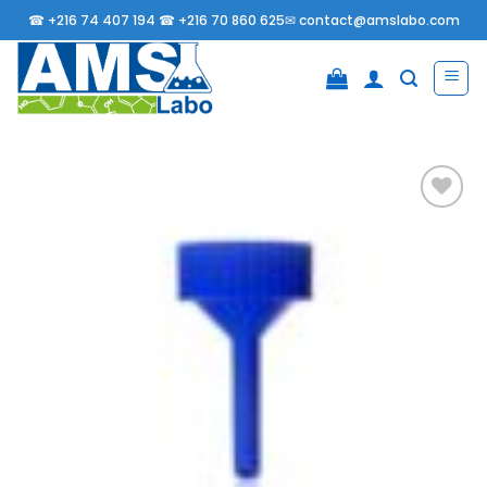
Passer
☎
+216 74 407 194 ☎
+216 70 860 625✉
contact@amslabo.com
au
contenu
Ajouter
à la
liste
d’envies