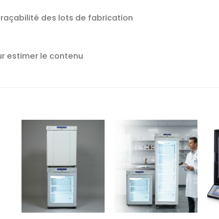
traçabilité des lots de fabrication
ur estimer le contenu
r
Ajouter
Ajouter
te
à la liste
à la liste
es
d’envies
d’envies