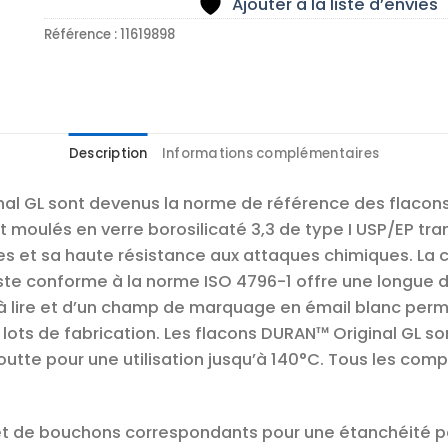
Ajouter à la liste d’envies
Référence :
11619898
Description
Informations complémentaires
nal GL sont devenus la norme de référence des flacons
nt moulés en verre borosilicaté 3,3 de type I USP/EP t
s et sa haute résistance aux attaques chimiques. La
e conforme à la norme ISO 4796-1 offre une longue du
 à lire et d’un champ de marquage en émail blanc per
s lots de fabrication. Les flacons DURAN™ Original GL 
utte pour une utilisation jusqu’à 140°C. Tous les co
 de bouchons correspondants pour une étanchéité pa