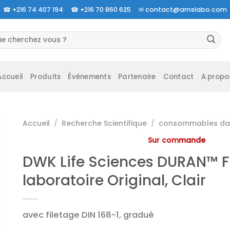
☎
+216 74 407 194 ☎
+216 70 860 625 ✉
contact@amslabo.com
herche
 :
Accueil
Produits
Événements
Partenaire
Contact
A propo
Accueil
/
Recherche Scientifique
/
consommables da 
Sur commande
DWK Life Sciences DURAN™ F
laboratoire Original, Clair
avec filetage DIN 168-1, gradué