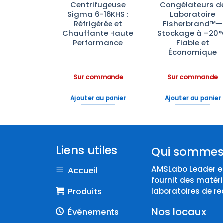
photomètre
Centrifugeuse
Congélateurs d
 Konica
Sigma 6-16KHS :
Laboratoire
nolta
Réfrigérée et
Fisherbrand™—
Chauffante Haute
Stockage à –20
Performance
Fiable et
Économique
ommande
Sur commande
Sur commande
 au panier
Ajouter au panier
Ajouter au panier
Liens utiles
Qui sommes
AMSLabo Leader en
Accueil
fournit des matéri
Produits
laboratoires de re
Nos locaux
Événements