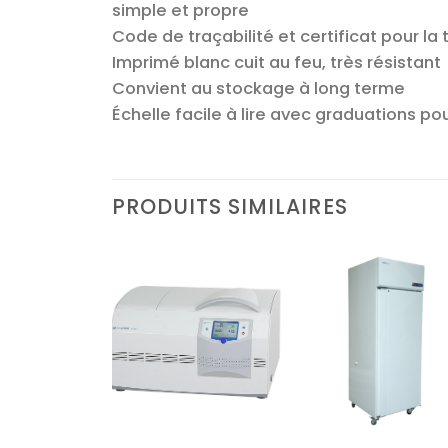
simple et propre
Code de traçabilité et certificat pour la 
Imprimé blanc cuit au feu, très résistant
Convient au stockage à long terme
Échelle facile à lire avec graduations po
PRODUITS SIMILAIRES
Ajouter
Ajouter
Ajoute
à la liste
à la liste
à la lis
d’envies
d’envies
d’envi