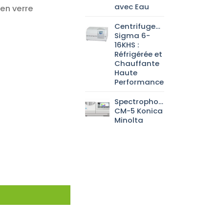
avec Eau
 en verre
Centrifugeuse
Sigma 6-
16KHS :
Réfrigérée et
Chauffante
Haute
Performance
Spectrophotomètre
CM-5 Konica
Minolta
ratoire Original, Clair